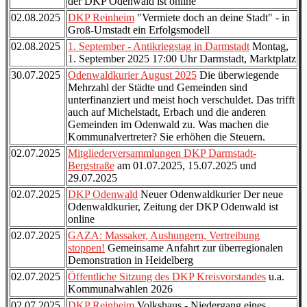
der DKP Odenwald ist online
02.08.2025
DKP Reinheim
"Vermiete doch an deine Stadt" - in
Groß-Umstadt ein Erfolgsmodell
02.08.2025
1. September - Antikriegstag in Darmstadt
Montag,
1. September 2025 17:00 Uhr Darmstadt, Marktplatz
30.07.2025
Odenwaldkurier August 2025
Die überwiegende
Mehrzahl der Städte und Gemeinden sind
unterfinanziert und meist hoch verschuldet. Das trifft
auch auf Michelstadt, Erbach und die anderen
Gemeinden im Odenwald zu. Was machen die
Kommunalvertreter? Sie erhöhen die Steuern.
02.07.2025
Mitgliederversammlungen DKP Darmstadt-
Bergstraße
am 01.07.2025, 15.07.2025 und
29.07.2025
02.07.2025
DKP Odenwald
Neuer Odenwaldkurier Der neue
Odenwaldkurier, Zeitung der DKP Odenwald ist
online
02.07.2025
GAZA: Massaker, Aushungern, Vertreibung
stoppen!
Gemeinsame Anfahrt zur überregionalen
Demonstration in Heidelberg
02.07.2025
Öffentliche Sitzung des DKP Kreisvorstandes
u.a.
Kommunalwahlen 2026
02.07.2025
DKP Reinheim
Volkshaus - Niedergang eines