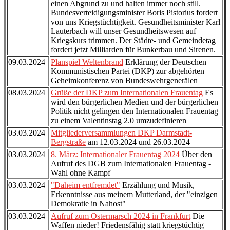
einen Abgrund zu und halten immer noch still.
Bundesverteidigungsminister Boris Pistorius fordert
von uns Kriegstüchtigkeit. Gesundheitsminister Karl
Lauterbach will unser Gesundheitswesen auf
Kriegskurs trimmen. Der Städte- und Gemeindetag
fordert jetzt Milliarden für Bunkerbau und Sirenen.
09.03.2024
Planspiel Weltenbrand
Erklärung der Deutschen
Kommunistischen Partei (DKP) zur abgehörten
Geheimkonferenz von Bundeswehrgenerälen
08.03.2024
Grüße der DKP zum Internationalen Frauentag
Es
wird den bürgerlichen Medien und der bürgerlichen
Politik nicht gelingen den Internationalen Frauentag
zu einem Valentinstag 2.0 umzudefinieren
03.03.2024
Mitgliederversammlungen DKP Darmstadt-
Bergstraße
am 12.03.2024 und 26.03.2024
03.03.2024
8. März: Internationaler Frauentag 2024
Über den
Aufruf des DGB zum Internationalen Frauentag -
Wahl ohne Kampf
03.03.2024
"Daheim entfremdet"
Erzählung und Musik,
Erkenntnisse aus meinem Mutterland, der "einzigen
Demokratie in Nahost"
03.03.2024
Aufruf zum Ostermarsch 2024 in Frankfurt
Die
Waffen nieder! Friedensfähig statt kriegstüchtig