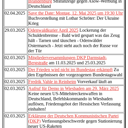
Brandenburg
Strafanzeige gegen Asow-Werbung in
Deutschland
02.04.2025
Save the Date: Montag, 12. Mai 2025 um 19:30 Uhr
Buchvorstellung mit Lothar Schröter: Der Ukraine
Krieg
29.03.2025
Odenwaldkurier April 2025
Lockerung der
Schuldenbremse - Bald wird gespart was das Zeug
hält - Tarnen und täuschen - Odenwälder
Ostermarsch - Jetzt steht auch noch der Russe vor
der Tür
02.03.2025
Mitgliederversammlungen DKP Darmstadt-
Bergstraße
am 11.03.2025 und 25.03.2025
02.03.2025
Der Frieden wird nicht im Bundestag erkämpft
Zu
den Ergebnissen der vorgezogenen Bundestagswahl
02.03.2025
Fredrik Vahle in Reinheim
Vorverkauf läuft an
02.03.2025
Aufruf für Demo in Wiesbaden am 29. März 2025
Keine neuen US-Mittelstreckenwaffen in
Deutschland, Befehlskommando in Wiesbaden
auflösen, Friedensgebot der Hessischen Verfassung
einhalten!
02.03.2025
Erklärung der Deutschen Kommunistischen Partei
(DKP)
Verfassungsbeschwerde gegen Stationierung
neuer US-Raketen