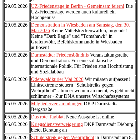
29.05.2026
UZ-Friedenstage in Berlin - Gemeinsam feiern!
Die
UZ-Friedenstage werden auch kulturell ein
Hochgenuss
29.05.2026
Demonstration in Wiesbaden am Samstag, den 30.
Mai 2026
Keine Mittelstreckenwaffen, nirgends!
Keine "Dark Eagle" und "Tomahawk" in
Grafenwöhr, Befehlskommando in Wiesbaden
auflösen!
29.05.2026
Darmstädter Friedensbündnis
Veranstaltungsreihe
und Demonstration: Für eine solidarische
internationale Politik. Für Frieden statt Hochrüstung
und Sozialabbau
06.05.2026
Odenwaldkurier Mai 2026
Wir müssen aufpassen! -
Linksextreme steuern "Schulstreiks gegen
Wehrpflicht" - Immer wenn man meint, es geht nicht
schlimmer - Zur DNA unseres Wirtschaftssystems
05.05.2026
Mitgliederversammlungen
DKP Darmstadt-
Bergstraße
05.05.2026
Das rote Tagblatt
Neue Ausgabe ist online
05.05.2026
Kriegsdienstverweigerung
DKP Darmstadt-Dieburg
bietet Beratung an
05.05.2026
Schülerstreik gegen Wehrpflicht
in Darmstadt am 8.