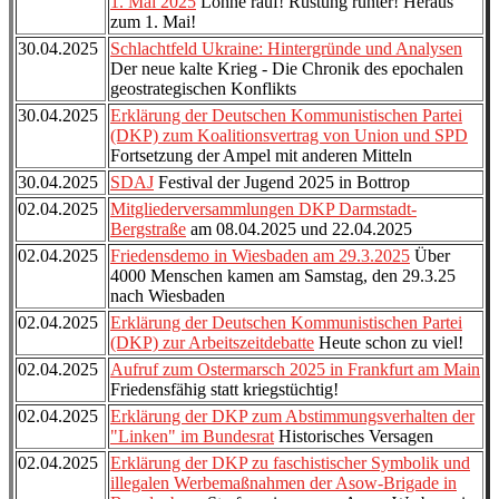
1. Mai 2025
Löhne rauf! Rüstung runter! Heraus
zum 1. Mai!
30.04.2025
Schlachtfeld Ukraine: Hintergründe und Analysen
Der neue kalte Krieg - Die Chronik des epochalen
geostrategischen Konflikts
30.04.2025
Erklärung der Deutschen Kommunistischen Partei
(DKP) zum Koalitionsvertrag von Union und SPD
Fortsetzung der Ampel mit anderen Mitteln
30.04.2025
SDAJ
Festival der Jugend 2025 in Bottrop
02.04.2025
Mitgliederversammlungen DKP Darmstadt-
Bergstraße
am 08.04.2025 und 22.04.2025
02.04.2025
Friedensdemo in Wiesbaden am 29.3.2025
Über
4000 Menschen kamen am Samstag, den 29.3.25
nach Wiesbaden
02.04.2025
Erklärung der Deutschen Kommunistischen Partei
(DKP) zur Arbeitszeitdebatte
Heute schon zu viel!
02.04.2025
Aufruf zum Ostermarsch 2025 in Frankfurt am Main
Friedensfähig statt kriegstüchtig!
02.04.2025
Erklärung der DKP zum Abstimmungsverhalten der
"Linken" im Bundesrat
Historisches Versagen
02.04.2025
Erklärung der DKP zu faschistischer Symbolik und
illegalen Werbemaßnahmen der Asow-Brigade in