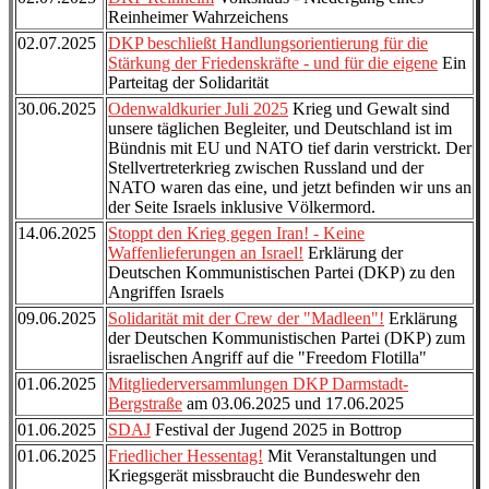
Reinheimer Wahrzeichens
02.07.2025
DKP beschließt Handlungsorientierung für die
Stärkung der Friedenskräfte - und für die eigene
Ein
Parteitag der Solidarität
30.06.2025
Odenwaldkurier Juli 2025
Krieg und Gewalt sind
unsere täglichen Begleiter, und Deutschland ist im
Bündnis mit EU und NATO tief darin verstrickt. Der
Stellvertreterkrieg zwischen Russland und der
NATO waren das eine, und jetzt befinden wir uns an
der Seite Israels inklusive Völkermord.
14.06.2025
Stoppt den Krieg gegen Iran! - Keine
Waffenlieferungen an Israel!
Erklärung der
Deutschen Kommunistischen Partei (DKP) zu den
Angriffen Israels
09.06.2025
Solidarität mit der Crew der "Madleen"!
Erklärung
der Deutschen Kommunistischen Partei (DKP) zum
israelischen Angriff auf die "Freedom Flotilla"
01.06.2025
Mitgliederversammlungen DKP Darmstadt-
Bergstraße
am 03.06.2025 und 17.06.2025
01.06.2025
SDAJ
Festival der Jugend 2025 in Bottrop
01.06.2025
Friedlicher Hessentag!
Mit Veranstaltungen und
Kriegsgerät missbraucht die Bundeswehr den