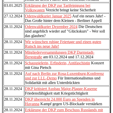
03.01.2025
Erklärung der DKP zur Tarifeinigung bei
Volkswagen
Verzicht bringt keine Sicherheit
27.12.2024
Odenwaldkurier Januar 2025
Auf ein neues Jahr! -
Das Große hinter dem Kleinen - Berliner Appell
28.11.2024
Odenwaldkurier Dezember 2024
Die Deutschen
sind angeblich wieder auf "Glückskurs" - Wer soll
das glauben?
28.11.2024
Wir wünschen ruhige Feiertage und einen guten
Rutsch ins neue Jahr!
28.11.2024
Mitgliederversammlungen DKP Darmstadt-
Bergstraße
am 03.12.2024 und 17.12.2024
28.11.2024
Schauspielerin, Erfinderin, Antifaschistin
Konzert
mit Gina Pietsch
28.11.2024
Auf nach Berlin zur Rosa-Luxemburg-Konferenz
und zur LLL-Demo
Für Internationalismus und
Solidarität mit allen Unterdrückten
28.11.2024
DKP kritisiert Ausbau Major-Plagge-Kaserne
Friedensfähigkeit statt Kriegstüchtigkeit
28.11.2024
DKP überreicht 24.000 Euro an Spenden in
Havanna
Kampf gegen US-Blockade verstärken
28.11.2024
Erklärung der DKP zum Beschuss Russlands mit