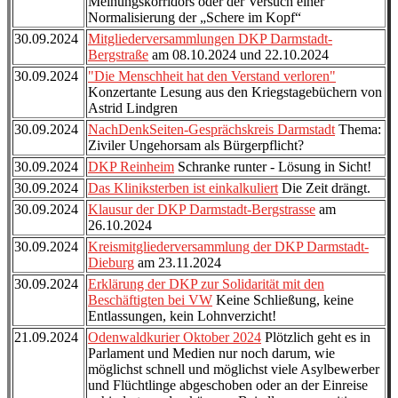
Meinungskorridors oder der Versuch einer
Normalisierung der „Schere im Kopf“
30.09.2024
Mitgliederversammlungen DKP Darmstadt-
Bergstraße
am 08.10.2024 und 22.10.2024
30.09.2024
"Die Menschheit hat den Verstand verloren"
Konzertante Lesung aus den Kriegstagebüchern von
Astrid Lindgren
30.09.2024
NachDenkSeiten-Gesprächskreis Darmstadt
Thema:
Ziviler Ungehorsam als Bürgerpflicht?
30.09.2024
DKP Reinheim
Schranke runter - Lösung in Sicht!
30.09.2024
Das Kliniksterben ist einkalkuliert
Die Zeit drängt.
30.09.2024
Klausur der DKP Darmstadt-Bergstrasse
am
26.10.2024
30.09.2024
Kreismitgliederversammlung der DKP Darmstadt-
Dieburg
am 23.11.2024
30.09.2024
Erklärung der DKP zur Solidarität mit den
Beschäftigten bei VW
Keine Schließung, keine
Entlassungen, kein Lohnverzicht!
21.09.2024
Odenwaldkurier Oktober 2024
Plötzlich geht es in
Parlament und Medien nur noch darum, wie
möglichst schnell und möglichst viele Asylbewerber
und Flüchtlinge abgeschoben oder an der Einreise