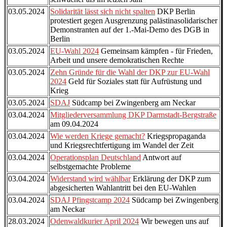
03.05.2024
Solidarität lässt sich nicht spalten
DKP Berlin
protestiert gegen Ausgrenzung palästinasolidarischer
Demonstranten auf der 1.-Mai-Demo des DGB in
Berlin
03.05.2024
EU-Wahl 2024
Gemeinsam kämpfen - für Frieden,
Arbeit und unsere demokratischen Rechte
03.05.2024
Zehn Gründe für die Wahl der DKP zur EU-Wahl
2024
Geld für Soziales statt für Aufrüstung und
Krieg
03.05.2024
SDAJ
Südcamp bei Zwingenberg am Neckar
03.04.2024
Mitgliederversammlung DKP Darmstadt-Bergstraße
am 09.04.2024
03.04.2024
Wie werden Kriege gemacht?
Kriegspropaganda
und Kriegsrechtfertigung im Wandel der Zeit
03.04.2024
Operationsplan Deutschland
Antwort auf
selbstgemachte Probleme
03.04.2024
Widerstand wird wählbar
Erklärung der DKP zum
abgesicherten Wahlantritt bei den EU-Wahlen
03.04.2024
SDAJ Pfingstcamp 2024
Südcamp bei Zwingenberg
am Neckar
28.03.2024
Odenwaldkurier April 2024
Wir bewegen uns auf