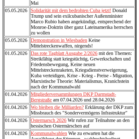
Mai
05.05.2026
Solidarität mit dem bedrohten Cuba jetzt!
Donald
Trump und sein exilcubanischer Außenminister
Marco Rubio haben angekündigt, entsprechend der
Monroe-Doktrin über ganz Lateinamerika herrschen
zu wollen
05.05.2026
Demonstration in Wiesbaden
Keine
Mittelstreckenwaffen, nirgends!
01.05.2026
Das rote Tagblatt Ausgabe 2/2026
mit den Themen:
Streikfähig statt kriegstüchtig, Gewerkschaften und
Friedensbewegung, Keine neuen
Mittelstreckenraketen, Kriegsdienstverweigerung,
Kuba verteidigen, Krise - Krieg - Preise - Migration,
Marxistische Theorie: Materialismus, Kranichstein
nach der Kommunalwahl
01.04.2026
Mitgliederversammlungen DKP Darmstadt-
Bergstraße
am 07.04.2026 und 28.04.2026
01.04.2026
Wo bleiben die Milliarden?
Erklärung der DKP zum
Missbrauch des "Sondervermögens Infrastruktur"
01.04.2026
Ostermarsch 2026
Wir rufen zur Teilnahme an den
hessischen Ostermärschen auf
01.04.2026
Kommunalwahlen
Wie zu erwarten hat die
Auszählung der Stimmen - wahlrechtsbedingt -