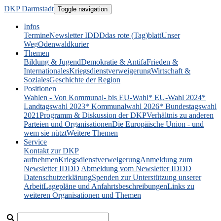
DKP Darmstadt
Toggle navigation
Infos
Termine
Newsletter IDDD
das rote (Tag)blatt
Unser
Weg
Odenwaldkurier
Themen
Bildung & Jugend
Demokratie & Antifa
Frieden &
Internationales
Kriegsdienstverweigerung
Wirtschaft &
Soziales
Geschichte der Region
Positionen
Wahlen - Von Kommunal- bis EU-Wahl
* EU-Wahl 2024
*
Landtagswahl 2023
* Kommunalwahl 2026
* Bundestagswahl
2021
Programm & Diskussion der DKP
Verhältnis zu anderen
Parteien und Organisationen
Die Europäische Union - und
wem sie nützt
Weitere Themen
Service
Kontakt zur DKP
aufnehmen
Kriegsdienstverweigerung
Anmeldung zum
Newsletter IDDD
Abmeldung vom Newsletter IDDD
Datenschutzerklärung
Spenden zur Unterstützung unserer
Arbeit
Lagepläne und Anfahrtsbeschreibungen
Links zu
weiteren Organisationen und Themen