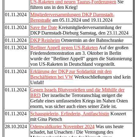
US-Raketen und neuen Taurus-Forderungen
Sie
führen uns in den Krieg!
01.11.2024
Mitgliederversammlungen DKP Darmstadt-
Bergstraße
am 05.11.2024 und 19.11.2024
01.11.2024
Save the Date
Kreismitgliederversammlung der
DKP Darmstadt-Dieburg Samstag, den 23.11.2024
01.11.2024
DKP Reinheim
Ortstermin an der Bahnschranke
01.11.2024
Berliner Appell gegen US-Raketen
Auf der großen
Friedensdemonstration am 3. Oktober in Berlin
wurde der "Berliner Appell" gegen die Stationierung
von US-Raketen in Deutschland vorgestellt.
01.11.2024
Erklärung der DKP zur Solidarität mit den
Beschäftigten bei VW
Werksschließungen sind kein
Unfall!
01.11.2024
Gegen Israels Blutvergießen und die Mithilfe der
BRD
Der israelische Terroranschlag steigert die
Gefahr eines umfassenden Kriegs im Nahen Osten
enorm, was sicher auch eines seiner Ziele ist.
01.11.2024
Schauspielerin, Erfinderin, Antifaschistin
Konzert
mit Gina Pietsch
28.10.2024
Odenwaldkurier November 2024
Was uns heute
schadet, hat Ursachen / Die Verengung des