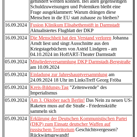
gehindert werden können. Bei allen gegenseitigen
Schuldzuweisungen und Polemiken bleibt eine
Frage ausgeklammert: Warum drängen diese
Menschen in die EU statt zuhause zu bleiben?
16.09.2024
Fusion Klinikum Elisabethenstift in Darmstadt
Aktualisiertes Flugblatt der DKP
16.09.2024
Die Menschheit hat den Verstand verloren
Johanna
Arndt liest und singt Ausschnitte aus den
Kriegstagebüchern von Astrid Lindgren - am
04.10.2024 im HoffART-Theater Darmstadt
05.09.2024
Mitgliederversammlung DKP Darmstadt-Bergstraße
am 10.09.2024
05.09.2024
Einladung zur Jahreshauptversammlung
am
24.09.2024 18 Uhr im LinksTreff Georg Fröba
05.09.2024
Kreis-Bildungs-Tag
"Zeitenwende" des
Imperialismus
05.09.2024
Am 3. Oktober nach Berlin!
Das Nein zu neuen US-
Raketen muss auf die Straße - Friedenskräfte
sammeln sich
05.09.2024
Erklärung der Deutschen Kommunistischen Partei
(DKP) zum Einsatz deutscher Waffen auf
russischem Territorium
Geschichtsvergessen?
Rückwärtsgewandt!