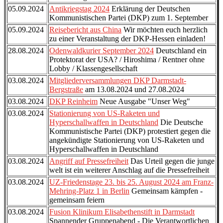
05.09.2024
Antikriegstag 2024
Erklärung der Deutschen
Kommunistischen Partei (DKP) zum 1. September
05.09.2024
Reisebericht aus China
Wir möchten euch herzlich
zu einer Veranstaltung der DKP-Hessen einladen!
28.08.2024
Odenwaldkurier September 2024
Deutschland ein
Protektorat der USA? / Hiroshima / Rentner ohne
Lobby / Klassengesellschaft
03.08.2024
Mitgliederversammlungen DKP Darmstadt-
Bergstraße
am 13.08.2024 und 27.08.2024
03.08.2024
DKP Reinheim
Neue Ausgabe "Unser Weg"
03.08.2024
Stationierung von US-Raketen und
Hyperschallwaffen in Deutschland
Die Deutsche
Kommunistische Partei (DKP) protestiert gegen die
angekündigte Stationierung von US-Raketen und
Hyperschallwaffen in Deutschland
03.08.2024
Angriff auf Pressefreiheit
Das Urteil gegen die junge
welt ist ein weiterer Anschlag auf die Pressefreiheit
03.08.2024
UZ-Friedenstage 23. bis 25. August 2024 am Franz-
Mehring-Platz 1 in Berlin
Gemeinsam kämpfen -
gemeinsam feiern
03.08.2024
Fusion Klinikum Elisabethenstift in Darmstadt
Spannender Gruppenabend - Die Verantwortlichen