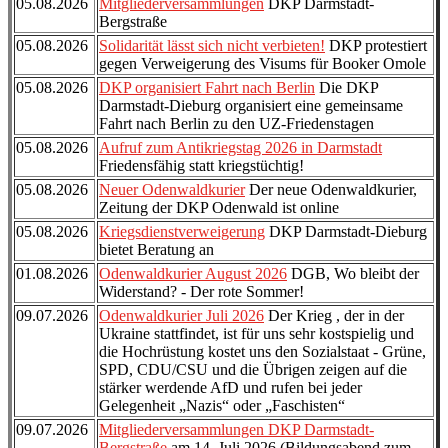
05.08.2026
Mitgliederversammlungen
DKP Darmstadt-
Bergstraße
05.08.2026
Solidarität lässt sich nicht verbieten!
DKP protestiert
gegen Verweigerung des Visums für Booker Omole
05.08.2026
DKP organisiert Fahrt nach Berlin
Die DKP
Darmstadt-Dieburg organisiert eine gemeinsame
Fahrt nach Berlin zu den UZ-Friedenstagen
05.08.2026
Aufruf zum Antikriegstag 2026 in Darmstadt
Friedensfähig statt kriegstüchtig!
05.08.2026
Neuer Odenwaldkurier
Der neue Odenwaldkurier,
Zeitung der DKP Odenwald ist online
05.08.2026
Kriegsdienstverweigerung
DKP Darmstadt-Dieburg
bietet Beratung an
01.08.2026
Odenwaldkurier August 2026
DGB, Wo bleibt der
Widerstand? - Der rote Sommer!
09.07.2026
Odenwaldkurier Juli 2026
Der Krieg , der in der
Ukraine stattfindet, ist für uns sehr kostspielig und
die Hochrüstung kostet uns den Sozialstaat - Grüne,
SPD, CDU/CSU und die Übrigen zeigen auf die
stärker werdende AfD und rufen bei jeder
Gelegenheit „Nazis“ oder „Faschisten“
09.07.2026
Mitgliederversammlungen DKP Darmstadt-
Bergstraße
am 14. Juli 2026 (Bildungsabend zum