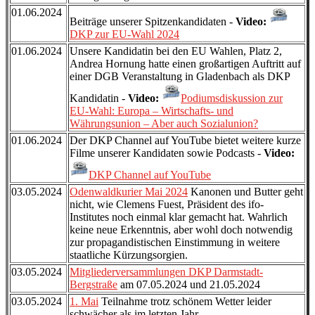
01.06.2024
Beiträge unserer Spitzenkandidaten -
Video:
DKP zur EU-Wahl 2024
01.06.2024
Unsere Kandidatin bei den EU Wahlen, Platz 2,
Andrea Hornung hatte einen großartigen Auftritt auf
einer DGB Veranstaltung in Gladenbach als DKP
Kandidatin -
Video:
Podiumsdiskussion zur
EU-Wahl: Europa – Wirtschafts- und
Währungsunion – Aber auch Sozialunion?
01.06.2024
Der DKP Channel auf YouTube bietet weitere kurze
Filme unserer Kandidaten sowie Podcasts -
Video:
DKP Channel auf YouTube
03.05.2024
Odenwaldkurier Mai 2024
Kanonen und Butter geht
nicht, wie Clemens Fuest, Präsident des ifo-
Institutes noch einmal klar gemacht hat. Wahrlich
keine neue Erkenntnis, aber wohl doch notwendig
zur propagandistischen Einstimmung in weitere
staatliche Kürzungsorgien.
03.05.2024
Mitgliederversammlungen DKP Darmstadt-
Bergstraße
am 07.05.2024 und 21.05.2024
03.05.2024
1. Mai
Teilnahme trotz schönem Wetter leider
schwächer als im letzten Jahr