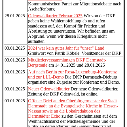
Kommunistischen Partei zur Migrationsdebatte nach
Aschaffenburg
28.01.2025
Odenwaldkurier Februar 2025
Wir von der DKP
geben keine Wahlempfehlung ab und rufen
stattdessen auf, den Kampf für Frieden und
Abrüstung zu unterstützen. Wir befinden uns am
Abgrund, wenn wir diesen Kriegskurs nicht
aufhalten.
03.01.2025
2024 war kein gutes Jahr für "unser" Land
Grußwort von Patrik Köbele, Vorsitzender der DKP
03.01.2025
Mitgliederversammlungen DKP Darmstadt-
Bergstraße
am 14.01.2025 und 28.01.2025
03.01.2025
Auf nach Berlin zur Rosa-Luxemburg-Konferenz
und zur LLL-Demo
Die DKP Darmstadt-Dieburg
organisiert eine Zugreise zur Konferenz und Demo.
03.01.2025
Neuer Odenwaldkurier
Der neue Odenwaldkurier,
Zeitung der DKP Odenwald, ist online.
03.01.2025
Offener Brief an den Oberbürgermeister der Stadt
Darmstadt, an die Evangelische Kirche in Hessen-
Nassau sowie an die Lokalredaktion des
Darmstädter Echo
zu den Geschehnissen auf dem
Weihnachtsmarkt der Michaelsgemeinde und der
Kritik an deren Pfarrer und Gemeindevorstand