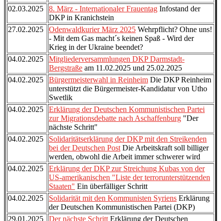
02.03.2025
8. März - Internationaler Frauentag
Infostand der
DKP in Kranichstein
27.02.2025
Odenwaldkurier März 2025
Wehrpflicht? Ohne uns!
- Mit dem Gas macht´s keinen Spaß - Wird der
Krieg in der Ukraine beendet?
04.02.2025
Mitgliederversammlungen DKP Darmstadt-
Bergstraße
am 11.02.2025 und 25.02.2025
04.02.2025
Bürgermeisterwahl in Reinheim
Die DKP Reinheim
unterstützt die Bürgermeister-Kandidatur von Utho
Swetlik
04.02.2025
Erklärung der Deutschen Kommunistischen Partei
zur Migrationsdebatte nach Aschaffenburg
"Der
nächste Schritt"
04.02.2025
Solidaritätserklärung der DKP mit den Streikenden
bei der Deutschen Post
Die Arbeitskraft soll billiger
werden, obwohl die Arbeit immer schwerer wird
04.02.2025
Erklärung der DKP zur Streichung Kubas von der
US-amerikanischen "Liste der terrorunterstützenden
Staaten"
Ein überfälliger Schritt
04.02.2025
Solidarität mit den Kommunisten Syriens
Erklärung
der Deutschen Kommunistischen Partei (DKP)
29.01.2025
Der nächste Schritt
Erklärung der Deutschen