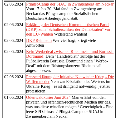
02.06.2024
Pfingst-Camp der SDAJ in Zwingenberg am Neckar
Vom 17. bis 20. Mai fand in Zwingenberg am
Neckar das Pfingstcamp der Sozialistischen
Deutschen Arbeiterjugend statt.
02.06.2024
Erklärung der Deutschen Kommunistischen Partei
(DKP) zum "Schulterschluss der Demokraten" vor
den EU-Wahlen
Widerstand wählen!
02.06.2024
DKP Reinheim
Wer viel fragt, kriegt viele
Antworten
02.06.2024
Kein Werbedeal zwischen Rheinmetall und Borussia
Dortmund!
Dem "Handelsblatt" zufolge hat der
Fußballverein Borussia Dortmund einen "Werbe-
Deal" mit dem Rüstungskonzern Rheinmetall
abgeschlossen.
02.06.2024
Presseerklärung der Initiative Nie wieder Krieg - Die
Waffen nieder
Nein zur Eskalation des Westens im
Ukraine-Krieg - es ist dringend notwendig, jetzt zu
protestieren!
01.06.2024
Odenwaldkurier Juni 2024
Man erfährt von den
privaten und öffentlich-rechtlichen Medien nur das,
was uns diese mitteilen mögen / Gerechtigkeit - Eine
leere SPD-Phrase / Pfingst-Camp der SDAJ in
Zwingenberg am Neckar