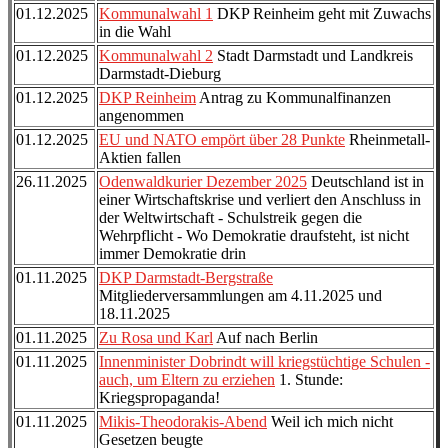
01.12.2025
Kommunalwahl 1
DKP Reinheim geht mit Zuwachs
in die Wahl
01.12.2025
Kommunalwahl 2
Stadt Darmstadt und Landkreis
Darmstadt-Dieburg
01.12.2025
DKP Reinheim
Antrag zu Kommunalfinanzen
angenommen
01.12.2025
EU und NATO empört über 28 Punkte
Rheinmetall-
Aktien fallen
26.11.2025
Odenwaldkurier Dezember 2025
Deutschland ist in
einer Wirtschaftskrise und verliert den Anschluss in
der Weltwirtschaft - Schulstreik gegen die
Wehrpflicht - Wo Demokratie draufsteht, ist nicht
immer Demokratie drin
01.11.2025
DKP Darmstadt-Bergstraße
Mitgliederversammlungen am 4.11.2025 und
18.11.2025
01.11.2025
Zu Rosa und Karl
Auf nach Berlin
01.11.2025
Innenminister Dobrindt will kriegstüchtige Schulen -
auch, um Eltern zu erziehen
1. Stunde:
Kriegspropaganda!
01.11.2025
Mikis-Theodorakis-Abend
Weil ich mich nicht
Gesetzen beugte