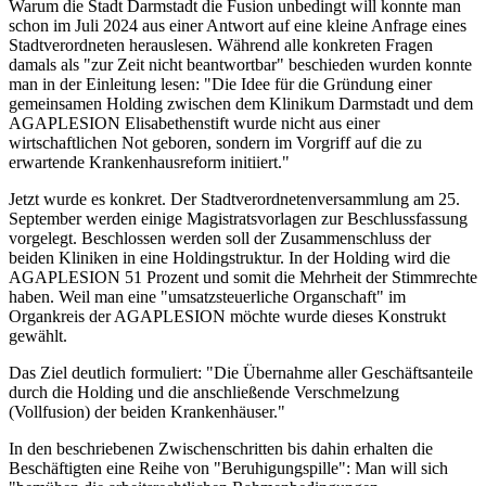
Warum die Stadt Darmstadt die Fusion unbedingt will konnte man
schon im Juli 2024 aus einer Antwort auf eine kleine Anfrage eines
Stadtverordneten herauslesen. Während alle konkreten Fragen
damals als "zur Zeit nicht beantwortbar" beschieden wurden konnte
man in der Einleitung lesen: "Die Idee für die Gründung einer
gemeinsamen Holding zwischen dem Klinikum Darmstadt und dem
AGAPLESION Elisabethenstift wurde nicht aus einer
wirtschaftlichen Not geboren, sondern im Vorgriff auf die zu
erwartende Krankenhausreform initiiert."
Jetzt wurde es konkret. Der Stadtverordnetenversammlung am 25.
September werden einige Magistratsvorlagen zur Beschlussfassung
vorgelegt. Beschlossen werden soll der Zusammenschluss der
beiden Kliniken in eine Holdingstruktur. In der Holding wird die
AGAPLESION 51 Prozent und somit die Mehrheit der Stimmrechte
haben. Weil man eine "umsatzsteuerliche Organschaft" im
Organkreis der AGAPLESION möchte wurde dieses Konstrukt
gewählt.
Das Ziel deutlich formuliert: "Die Übernahme aller Geschäftsanteile
durch die Holding und die anschließende Verschmelzung
(Vollfusion) der beiden Krankenhäuser."
In den beschriebenen Zwischenschritten bis dahin erhalten die
Beschäftigten eine Reihe von "Beruhigungspille": Man will sich