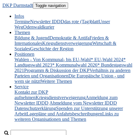
DKP Darmstadt
Toggle navigation
Infos
Termine
Newsletter IDDD
das rote (Tag)blatt
Unser
Weg
Odenwaldkurier
Themen
Bildung & Jugend
Demokratie & Antifa
Frieden &
Internationales
Kriegsdienstverweigerung
Wirtschaft &
Soziales
Geschichte der Region
Positionen
Wahlen - Von Kommunal- bis EU-Wahl
* EU-Wahl 2024
*
Landtagswahl 2023
* Kommunalwahl 2026
* Bundestagswahl
2021
Programm & Diskussion der DKP
Verhältnis zu anderen
Parteien und Organisationen
Die Europäische Union - und
wem sie nützt
Weitere Themen
Service
Kontakt zur DKP
aufnehmen
Kriegsdienstverweigerung
Anmeldung zum
Newsletter IDDD
Abmeldung vom Newsletter IDDD
Datenschutzerklärung
Spenden zur Unterstützung unserer
Arbeit
Lagepläne und Anfahrtsbeschreibungen
Links zu
weiteren Organisationen und Themen