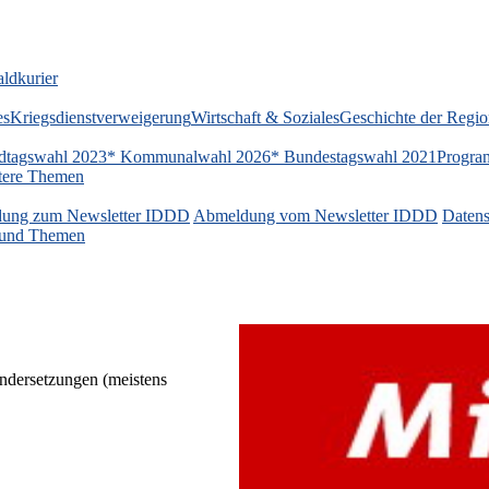
ldkurier
es
Kriegsdienstverweigerung
Wirtschaft & Soziales
Geschichte der Regi
dtagswahl 2023
* Kommunalwahl 2026
* Bundestagswahl 2021
Progra
tere Themen
ung zum Newsletter IDDD
Abmeldung vom Newsletter IDDD
Datens
n und Themen
andersetzungen (meistens