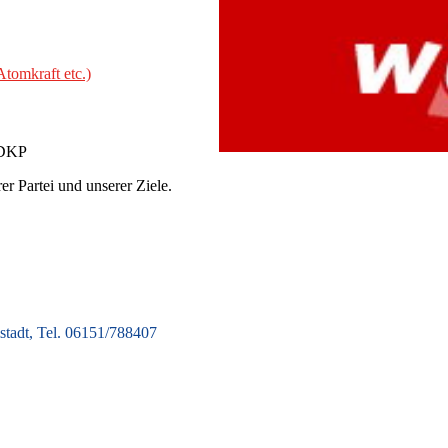
Atomkraft etc.)
r DKP
r Partei und unserer Ziele.
tadt, Tel. 06151/788407