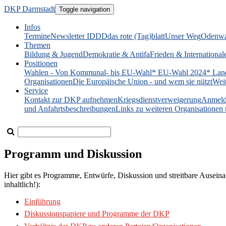
DKP Darmstadt
Toggle navigation
Infos
Termine
Newsletter IDDD
das rote (Tag)blatt
Unser Weg
Odenwa
Themen
Bildung & Jugend
Demokratie & Antifa
Frieden & International
Positionen
Wahlen - Von Kommunal- bis EU-Wahl
* EU-Wahl 2024
* Lan
Organisationen
Die Europäische Union - und wem sie nützt
Wei
Service
Kontakt zur DKP aufnehmen
Kriegsdienstverweigerung
Anmeld
und Anfahrtsbeschreibungen
Links zu weiteren Organisatione
Programm und Diskussion
Hier gibt es Programme, Entwürfe, Diskussion und streitbare Ausein
inhaltlich!):
Einführung
Diskussionspapiere und Programme der DKP