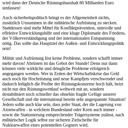
wird dann der Deutsche Rüstungshaushalt 80 Milliarden Euro
umfassen!
Auch sicherheitspolitisch bringt es der Allgemeinheit nichts,
zusätzlich Unsummen in die militärische Aufrüstung zu stecken.
Stattdessen sind mehr Mittel für Konfliktprävention, sinnvolle und
effektive Entwicklungshilfe und eine kluge Diplomatie des Friedens,
der Völkerverständigung und der internationalen Entspannung
nötig. Das sollte das Hauptziel der Außen- und Entwicklungspolitik
sein!
Militär und Aufrüstung löst keine Probleme, sondern schafft immer
mehr davon! Abrüsten ist das Gebot der Stunde! Denn nur dann
können viele wirkliche und dringliche Probleme erfolgreich
angegangen werden. Wer in Zeiten der Wirtschaftskrise das Geld
auch noch für Hochrüstung und neue Kampfjets verschwendet und
dadurch lediglich die Profite der Rüstungskonzerne hoch hält, heizt
nicht nur den Rüstungswettlauf weltweit mit an, sondern
destabilisiert noch schneller das ohnehin fragile Gefüge unserer
Gesellschaft und die international bereits sehr angespannte Situation!
Jedem sollte auch klar sein, dass jeder Staat, der die Lagerung von
Atomwaffen - in welchem Bundesland oder Kreis auch immer -
sowie die Stationierung entsprechender Trägersysteme zulässt, nach
militärischer Logik selbst zur sicheren Zielscheibe für
Nuklearwaffen eines potentiellen Gegners wird.