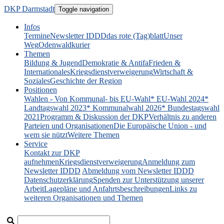
DKP Darmstadt
Toggle navigation
Infos
Termine
Newsletter IDDD
das rote (Tag)blatt
Unser
Weg
Odenwaldkurier
Themen
Bildung & Jugend
Demokratie & Antifa
Frieden &
Internationales
Kriegsdienstverweigerung
Wirtschaft &
Soziales
Geschichte der Region
Positionen
Wahlen - Von Kommunal- bis EU-Wahl
* EU-Wahl 2024
*
Landtagswahl 2023
* Kommunalwahl 2026
* Bundestagswahl
2021
Programm & Diskussion der DKP
Verhältnis zu anderen
Parteien und Organisationen
Die Europäische Union - und
wem sie nützt
Weitere Themen
Service
Kontakt zur DKP
aufnehmen
Kriegsdienstverweigerung
Anmeldung zum
Newsletter IDDD
Abmeldung vom Newsletter IDDD
Datenschutzerklärung
Spenden zur Unterstützung unserer
Arbeit
Lagepläne und Anfahrtsbeschreibungen
Links zu
weiteren Organisationen und Themen