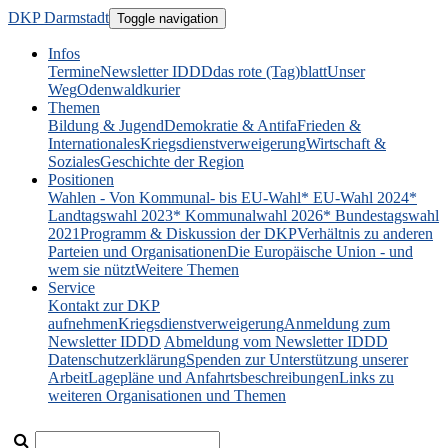
DKP Darmstadt
Toggle navigation
Infos
Termine
Newsletter IDDD
das rote (Tag)blatt
Unser
Weg
Odenwaldkurier
Themen
Bildung & Jugend
Demokratie & Antifa
Frieden &
Internationales
Kriegsdienstverweigerung
Wirtschaft &
Soziales
Geschichte der Region
Positionen
Wahlen - Von Kommunal- bis EU-Wahl
* EU-Wahl 2024
*
Landtagswahl 2023
* Kommunalwahl 2026
* Bundestagswahl
2021
Programm & Diskussion der DKP
Verhältnis zu anderen
Parteien und Organisationen
Die Europäische Union - und
wem sie nützt
Weitere Themen
Service
Kontakt zur DKP
aufnehmen
Kriegsdienstverweigerung
Anmeldung zum
Newsletter IDDD
Abmeldung vom Newsletter IDDD
Datenschutzerklärung
Spenden zur Unterstützung unserer
Arbeit
Lagepläne und Anfahrtsbeschreibungen
Links zu
weiteren Organisationen und Themen