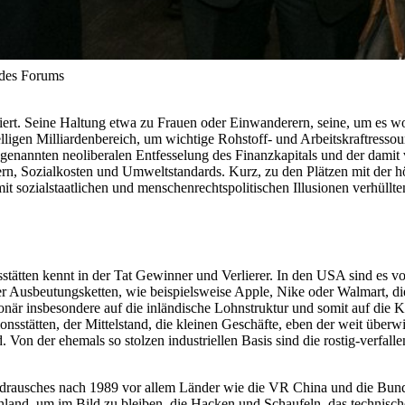
 des Forums
rt. Seine Haltung etwa zu Frauen oder Einwanderern, seine, um es wohl
elligen Milliardenbereich, um wichtige Rohstoff- und Arbeitskraftress
" genannten neoliberalen Entfesselung des Finanzkapitals und der dam
rn, Sozialkosten und Umweltstandards. Kurz, zu den Plätzen mit der höc
r mit sozialstaatlichen und menschenrechtspolitischen Illusionen verhül
stätten kennt in der Tat Gewinner und Verlierer. In den USA sind es vo
r Ausbeutungsketten, wie beispielsweise Apple, Nike oder Wal­mart, di
onär insbesondere auf die inländische Lohnstruktur und somit auf die K
nsstätten, der Mittelstand, die kleinen Geschäfte, eben der weit überw
Von der ehemals so stolzen industriellen Basis sind die rostig-verfallen
oldrausches nach 1989 vor allem Länder wie die VR China und die Bund
tschland, um im Bild zu bleiben, die Hacken und Schaufeln, das technis