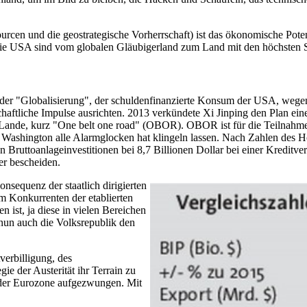
urcen und die geostrategische Vorherrschaft) ist das ökonomische Pote
. Die USA sind vom globalen Gläubigerland zum Land mit den höchsten
or der "Globalisierung", der schuldenfinanzierte Konsum der USA, weg
chaftliche Impulse ausrichten. 2013 verkündete Xi Jinping den Plan ein
u Lande, kurz "One belt one road" (OBOR). OBOR ist für die Teilnahme
in Washington alle Alarmglocken hat klingeln lassen. Nach Zahlen des
mten Bruttoanlageinvestitionen bei 8,7 Billionen Dollar bei einer Kredi
her bescheiden.
nsequenz der staatlich dirigierten
m Konkurrenten der etablierten
 ist, ja diese in vielen Bereichen
 nun auch die Volksrepublik den
verbilligung, des
ie der Austerität ihr Terrain zu
d der Eurozone aufgezwungen. Mit