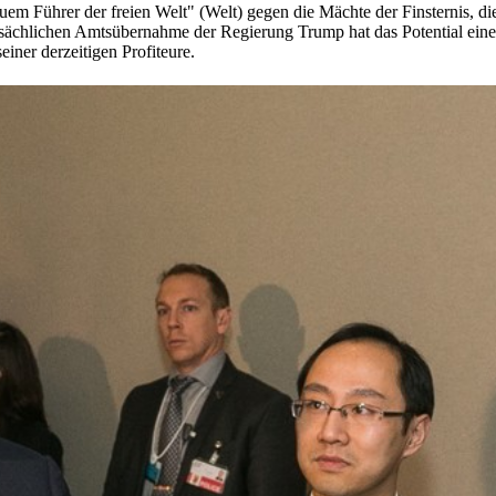
uem Führer der freien Welt" (Welt) gegen die Mächte der Finsternis, d
tsächlichen Amtsübernahme der Regierung Trump hat das Potential eine
ner derzeitigen Profiteure.