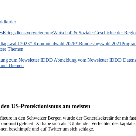
ldkurier
es
Kriegsdienstverweigerung
Wirtschaft & Soziales
Geschichte der Regi
dtagswahl 2023
* Kommunalwahl 2026
* Bundestagswahl 2021
Progra
tere Themen
ung zum Newsletter IDDD
Abmeldung vom Newsletter IDDD
Datens
n und Themen
 den US-Protektionismus am meisten
fiteure in den Schweizer Bergen wurde der Generalsekretär der mit fas
omist) gefeiert. Xi habe sich als "Glühender Verfechter des kapitalisti
onen beschimpfe und auf Twitter um sich schlage.