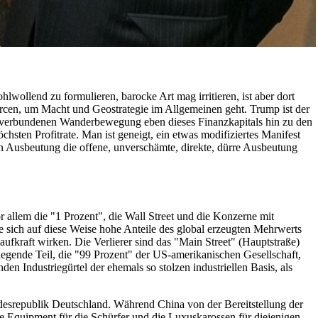
wollend zu formulieren, barocke Art mag irritieren, ist aber dort
ourcen, um Macht und Geostrategie im Allgemeinen geht. Trump ist der
it verbundenen Wanderbewegung eben dieses Finanzkapitals hin zu den
hsten Profitrate. Man ist geneigt, ein etwas modifiziertes Manifest
lten Ausbeutung die offene, unverschämte, direkte, dürre Ausbeutung
r allem die "1 Prozent", die Wall Street und die Konzerne mit
e sich auf diese Weise hohe Anteile des global erzeugten Mehrwerts
aufkraft wirken. Die Verlierer sind das "Main Street" (Hauptstraße)
iegende Teil, die "99 Prozent" der US-amerikanischen Gesellschaft,
den Industriegürtel der ehemals so stolzen industriellen Basis, als
esrepublik Deutschland. Während China von der Bereitstellung der
che Equipment für die Schürfer und die Luxuskarossen für diejenigen,