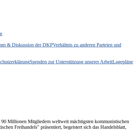
on
mm & Diskussion der DKP
Verhältnis zu anderen Parteien und
chutzerklärung
Spenden zur Unterstützung unserer Arbeit
Lagepläne
t 90 Millionen Mitgliedern weltweit mächtigsten kommunistischen
schen Freihandels" präsentiert, begeistert sich das Handelsblatt,