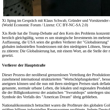
Xi Jiping im Gespräch mit Klaus Schwab, Gründer und Vorsitzender
(World Economic Forum / Lizenz: CC BY-NC-SA 2.0)
Xis Rede hat die Trump-Debatte auf den Kern des Problems konzentrie
herzlich gleichgültig, wenn es um strategische Investments im mehrst
Auffassung, die USA seien die großen Verlierer der "Globalisierung
globalen industriellen Sonderzonen mit den niedrigsten Löhnen, Steue
zu zitieren: Die Globalisierung hat, mit einem Wort, an die Stelle de
gesetzt.
Verlierer der Hauptstraße
Dieser Prozess der neoliberal grenzenlosen Verteilung der Produktions
zunehmend international strukturierten "Wertschöpfungsketten", besse
aneignen können und die nun mit ihren niedrigen Preisen stark deflati
genannte, normale urbane Leben, die lokalen und regionalen Produktio
die der Billigkonkurrenz der asiatischen "Sweatshops" unterlegen sind. 
Symbole des Verfalls des "American Dream" übrig geblieben.
Nationalökonomisch betrachtet waren die Profiteure des globalen G
größten billigen industriellen Reservearmee profitierte, lieferte Deu