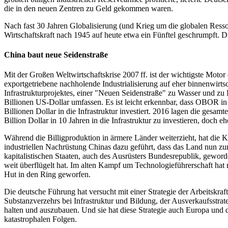
die in den neuen Zentren zu Geld gekommen waren.
Nach fast 30 Jahren Globalisierung (und Krieg um die globalen Resso
Wirtschaftskraft nach 1945 auf heute etwa ein Fünftel geschrumpft
China baut neue Seidenstraße
Mit der Großen Weltwirtschaftskrise 2007 ff. ist der wichtigste Mot
exportgetriebene nachholende Industrialisierung auf eher binnenwirts
Infrastrukturprojektes, einer "Neuen Seidenstraße" zu Wasser und z
Billionen US-Dollar umfassen. Es ist leicht erkennbar, dass OBOR 
Billionen Dollar in die Infrastruktur investiert. 2016 lagen die gesa
Billion Dollar in 10 Jahren in die Infrastruktur zu investieren, doch e
Während die Billigproduktion in ärmere Länder weiterzieht, hat die Ko
industriellen Nachrüstung Chinas dazu geführt, dass das Land nun zu
kapitalistischen Staaten, auch des Ausrüsters Bundesrepublik, geworden
weit überflügelt hat. Im alten Kampf um Technologieführerschaft hat
Hut in den Ring geworfen.
Die deutsche Führung hat versucht mit einer Strategie der Arbeitskraft
Substanzverzehrs bei Infrastruktur und Bildung, der Ausverkaufsstrateg
halten und auszubauen. Und sie hat diese Strategie auch Europa un
katastrophalen Folgen.