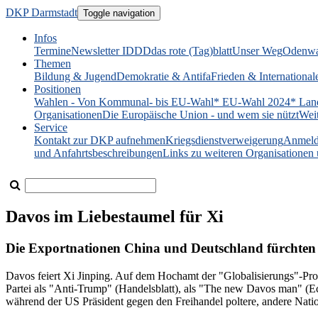
DKP Darmstadt
Toggle navigation
Infos
Termine
Newsletter IDDD
das rote (Tag)blatt
Unser Weg
Odenwa
Themen
Bildung & Jugend
Demokratie & Antifa
Frieden & International
Positionen
Wahlen - Von Kommunal- bis EU-Wahl
* EU-Wahl 2024
* Lan
Organisationen
Die Europäische Union - und wem sie nützt
Wei
Service
Kontakt zur DKP aufnehmen
Kriegsdienstverweigerung
Anmeld
und Anfahrtsbeschreibungen
Links zu weiteren Organisatione
Davos im Liebestaumel für Xi
Die Exportnationen China und Deutschland fürchten
Davos feiert Xi Jinping. Auf dem Hochamt der "Globalisierungs"-Pro
Partei als "Anti-Trump" (Handelsblatt), als "The new Davos man" (Econ
während der US Präsident gegen den Freihandel poltere, andere Nati