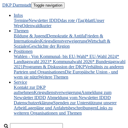
DKP Darmstadt
Toggle navigation
Infos
Termine
Newsletter IDDD
das rote (Tag)blatt
Unser
Weg
Odenwaldkurier
Themen
Bildung & Jugend
Demokratie & Antifa
Frieden &
Internationales
Kriegsdienstverweigerung
Wirtschaft &
Soziales
Geschichte der Region
Positionen
Wahlen - Von Kommunal- bis EU-Wahl
* EU-Wahl 2024
*
Landtagswahl 2023
* Kommunalwahl 2026
* Bundestagswahl
2021
Programm & Diskussion der DKP
Verhältnis zu anderen
Parteien und Organisationen
Die Europäische Union - und
wem sie nützt
Weitere Themen
Service
Kontakt zur DKP
aufnehmen
Kriegsdienstverweigerung
Anmeldung zum
Newsletter IDDD
Abmeldung vom Newsletter IDDD
Datenschutzerklärung
Spenden zur Unterstützung unserer
Arbeit
Lagepläne und Anfahrtsbeschreibungen
Links zu
weiteren Organisationen und Themen