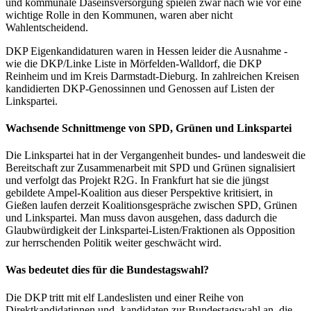
und kommunale Daseinsversorgung spielen zwar nach wie vor eine
wichtige Rolle in den Kommunen, waren aber nicht
Wahlentscheidend.
DKP Eigenkandidaturen waren in Hessen leider die Ausnahme -
wie die DKP/Linke Liste in Mörfelden-Walldorf, die DKP
Reinheim und im Kreis Darmstadt-Dieburg. In zahlreichen Kreisen
kandidierten DKP-Genossinnen und Genossen auf Listen der
Linkspartei.
Wachsende Schnittmenge von SPD, Grünen und Linkspartei
Die Linkspartei hat in der Vergangenheit bundes- und landesweit die
Bereitschaft zur Zusammenarbeit mit SPD und Grünen signalisiert
und verfolgt das Projekt R2G. In Frankfurt hat sie die jüngst
gebildete Ampel-Koalition aus dieser Perspektive kritisiert, in
Gießen laufen derzeit Koalitionsgespräche zwischen SPD, Grünen
und Linkspartei. Man muss davon ausgehen, dass dadurch die
Glaubwürdigkeit der Linkspartei-Listen/Fraktionen als Opposition
zur herrschenden Politik weiter geschwächt wird.
Was bedeutet dies für die Bundestagswahl?
Die DKP tritt mit elf Landeslisten und einer Reihe von
Direktkandidatinnen und -kandidaten zur Bundestagswahl an, die