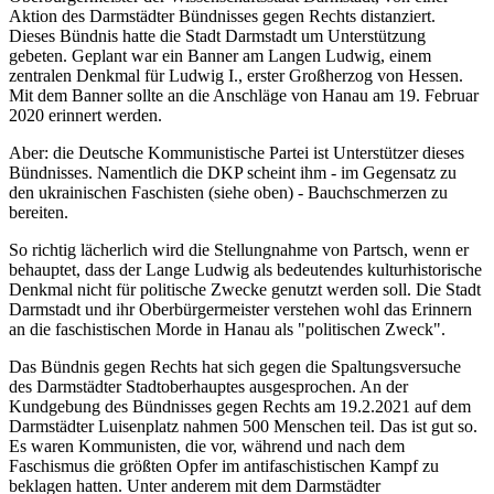
Aktion des Darmstädter Bündnisses gegen Rechts distanziert.
Dieses Bündnis hatte die Stadt Darmstadt um Unterstützung
gebeten. Geplant war ein Banner am Langen Ludwig, einem
zentralen Denkmal für Ludwig I., erster Großherzog von Hessen.
Mit dem Banner sollte an die Anschläge von Hanau am 19. Februar
2020 erinnert werden.
Aber: die Deutsche Kommunistische Partei ist Unterstützer dieses
Bündnisses. Namentlich die DKP scheint ihm - im Gegensatz zu
den ukrainischen Faschisten (siehe oben) - Bauchschmerzen zu
bereiten.
So richtig lächerlich wird die Stellungnahme von Partsch, wenn er
behauptet, dass der Lange Ludwig als bedeutendes kulturhistorische
Denkmal nicht für politische Zwecke genutzt werden soll. Die Stadt
Darmstadt und ihr Oberbürgermeister verstehen wohl das Erinnern
an die faschistischen Morde in Hanau als "politischen Zweck".
Das Bündnis gegen Rechts hat sich gegen die Spaltungsversuche
des Darmstädter Stadtoberhauptes ausgesprochen. An der
Kundgebung des Bündnisses gegen Rechts am 19.2.2021 auf dem
Darmstädter Luisenplatz nahmen 500 Menschen teil. Das ist gut so.
Es waren Kommunisten, die vor, während und nach dem
Faschismus die größten Opfer im antifaschistischen Kampf zu
beklagen hatten. Unter anderem mit dem Darmstädter