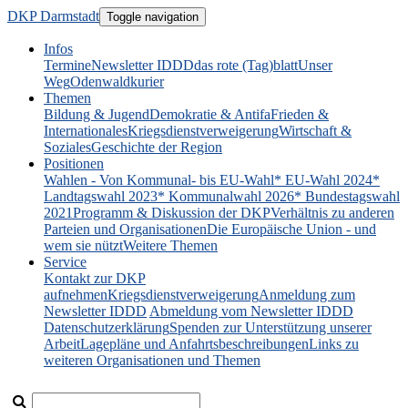
DKP Darmstadt
Toggle navigation
Infos
Termine
Newsletter IDDD
das rote (Tag)blatt
Unser
Weg
Odenwaldkurier
Themen
Bildung & Jugend
Demokratie & Antifa
Frieden &
Internationales
Kriegsdienstverweigerung
Wirtschaft &
Soziales
Geschichte der Region
Positionen
Wahlen - Von Kommunal- bis EU-Wahl
* EU-Wahl 2024
*
Landtagswahl 2023
* Kommunalwahl 2026
* Bundestagswahl
2021
Programm & Diskussion der DKP
Verhältnis zu anderen
Parteien und Organisationen
Die Europäische Union - und
wem sie nützt
Weitere Themen
Service
Kontakt zur DKP
aufnehmen
Kriegsdienstverweigerung
Anmeldung zum
Newsletter IDDD
Abmeldung vom Newsletter IDDD
Datenschutzerklärung
Spenden zur Unterstützung unserer
Arbeit
Lagepläne und Anfahrtsbeschreibungen
Links zu
weiteren Organisationen und Themen