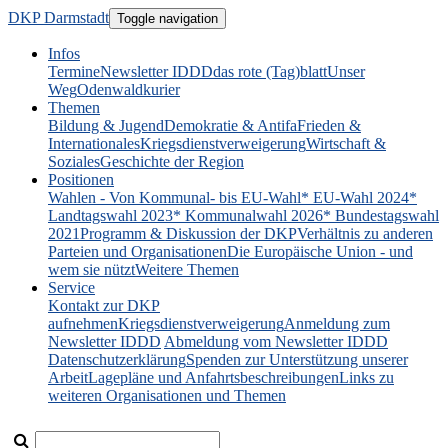
DKP Darmstadt
Toggle navigation
Infos
Termine
Newsletter IDDD
das rote (Tag)blatt
Unser
Weg
Odenwaldkurier
Themen
Bildung & Jugend
Demokratie & Antifa
Frieden &
Internationales
Kriegsdienstverweigerung
Wirtschaft &
Soziales
Geschichte der Region
Positionen
Wahlen - Von Kommunal- bis EU-Wahl
* EU-Wahl 2024
*
Landtagswahl 2023
* Kommunalwahl 2026
* Bundestagswahl
2021
Programm & Diskussion der DKP
Verhältnis zu anderen
Parteien und Organisationen
Die Europäische Union - und
wem sie nützt
Weitere Themen
Service
Kontakt zur DKP
aufnehmen
Kriegsdienstverweigerung
Anmeldung zum
Newsletter IDDD
Abmeldung vom Newsletter IDDD
Datenschutzerklärung
Spenden zur Unterstützung unserer
Arbeit
Lagepläne und Anfahrtsbeschreibungen
Links zu
weiteren Organisationen und Themen