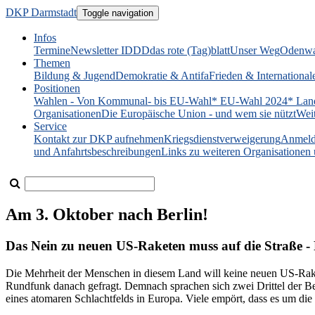
DKP Darmstadt
Toggle navigation
Infos
Termine
Newsletter IDDD
das rote (Tag)blatt
Unser Weg
Odenwa
Themen
Bildung & Jugend
Demokratie & Antifa
Frieden & International
Positionen
Wahlen - Von Kommunal- bis EU-Wahl
* EU-Wahl 2024
* Lan
Organisationen
Die Europäische Union - und wem sie nützt
Wei
Service
Kontakt zur DKP aufnehmen
Kriegsdienstverweigerung
Anmeld
und Anfahrtsbeschreibungen
Links zu weiteren Organisatione
Am 3. Oktober nach Berlin!
Das Nein zu neuen US-Raketen muss auf die Straße - 
Die Mehrheit der Menschen in diesem Land will keine neuen US-Rake
Rundfunk danach gefragt. Demnach sprachen sich zwei Drittel der Be
eines atomaren Schlachtfelds in Europa. Viele empört, dass es um die 