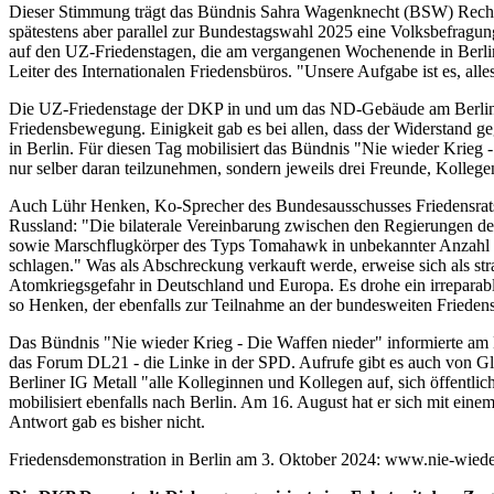
Dieser Stimmung trägt das Bündnis Sahra Wagenknecht (BSW) Rechnu
spätestens aber parallel zur Bundestagswahl 2025 eine Volksbefragun
auf den UZ-Friedenstagen, die am vergangenen Wochenende in Berlin 
Leiter des Internationalen Friedensbüros. "Unsere Aufgabe ist es, a
Die UZ-Friedenstage der DKP in und um das ND-Gebäude am Berliner
Friedensbewegung. Einigkeit gab es bei allen, dass der Widerstand g
in Berlin. Für diesen Tag mobilisiert das Bündnis "Nie wieder Krieg
nur selber daran teilzunehmen, sondern jeweils drei Freunde, Kolleg
Auch Lühr Henken, Ko-Sprecher des Bundesausschusses Friedensrat
Russland: "Die bilaterale Vereinbarung zwischen den Regierungen 
sowie Marschflugkörper des Typs Tomahawk in unbekannter Anzahl zu
schlagen." Was als Abschreckung verkauft werde, erweise sich als s
Atomkriegsgefahr in Deutschland und Europa. Es drohe ein irreparabl
so Henken, der ebenfalls zur Teilnahme an der bundesweiten Friedens
Das Bündnis "Nie wieder Krieg - Die Waffen nieder" informierte am
das Forum DL21 - die Linke in der SPD. Aufrufe gibt es auch von Gl
Berliner IG Metall "alle Kolleginnen und Kollegen auf, sich öffentli
mobilisiert ebenfalls nach Berlin. Am 16. August hat er sich mit eine
Antwort gab es bisher nicht.
Friedensdemonstration in Berlin am 3. Oktober 2024: www.nie-wiede