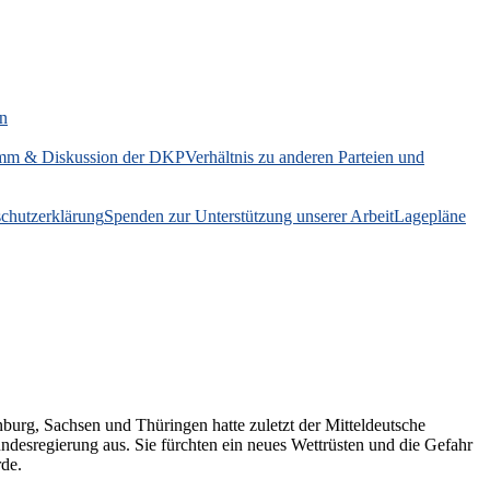
on
mm & Diskussion der DKP
Verhältnis zu anderen Parteien und
chutzerklärung
Spenden zur Unterstützung unserer Arbeit
Lagepläne
rg, Sachsen und Thüringen hatte zuletzt der Mitteldeutsche
desregierung aus. Sie fürchten ein neues Wettrüsten und die Gefahr
rde.