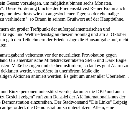
ein Gesetz vorzulegen, um möglichst binnen sechs Monaten,
". Diese Forderung brachte der Friedensaktivist Reiner Braun auch
egemonieverlusts wie ein angestochener Tiger, so der ehemalige
n zu verhindern", so Braun in seinem Grußwort auf der Hauptbühne.
rn ein großer Treffpunkt der außerparlamentarischen und
ntikriegs- und Weltfriedenstag an diesem Sonntag und am 3. Oktober
raun gab den Teilnehmern der Friedenstage die Hausaufgabe auf, nicht
ren.
amstagabend vehement vor der neuerlichen Provokation gegen
hland US-amerikanische Mittelstreckenraketen SM-6 und Dark Eagle
stem Maße besorgen und sie herausfordern, so laut es geht Alarm zu
 deklariert werde, vergrößere in unerhörtem Maße die
ltigen Aktionen animiert werden. Es geht um unser aller Überleben",
und Einzelpersonen unterstützt werde, darunter die DKP und auch
t Gesicht zeigen" ruft zum Beispiel der AK Internationalismus der
die Demonstration einzureihen. Der Stadtvorstand "Die Linke" Leipzig
 aufgefordert, die Demonstration zu unterstützen. Allein, eine