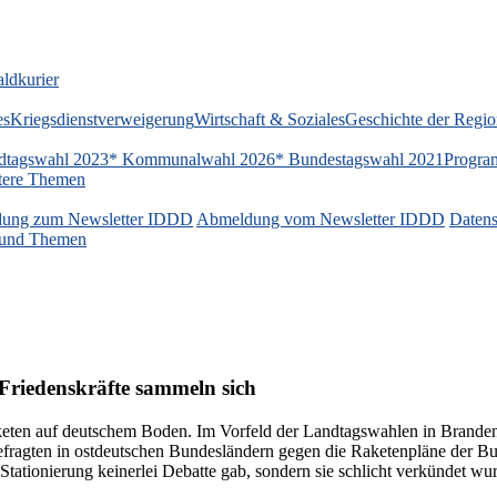
ldkurier
es
Kriegsdienstverweigerung
Wirtschaft & Soziales
Geschichte der Regi
dtagswahl 2023
* Kommunalwahl 2026
* Bundestagswahl 2021
Progra
tere Themen
ung zum Newsletter IDDD
Abmeldung vom Newsletter IDDD
Datens
n und Themen
Friedenskräfte sammeln sich
ten auf deutschem Boden. Im Vorfeld der Landtagswahlen in Brandenbu
fragten in ostdeutschen Bundesländern gegen die Raketenpläne der Bun
Stationierung keinerlei Debatte gab, sondern sie schlicht verkündet wu