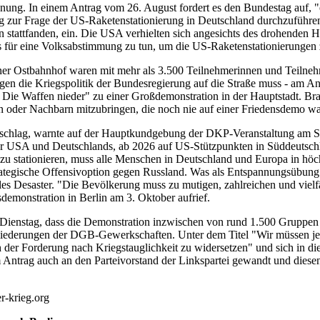
ng. In einem Antrag vom 26. August fordert es den Bundestag auf, "
g zur Frage der US-Raketenstationierung in Deutschland durchzuführen
stattfanden, ein. Die USA verhielten sich angesichts des drohenden H
lles für eine Volksabstimmung zu tun, um die US-Raketenstationierunge
 Ostbahnhof waren mit mehr als 3.500 Teilnehmerinnen und Teilnehme
egen die Kriegspolitik der Bundesregierung auf die Straße muss - am A
 - Die Waffen nieder" zu einer Großdemonstration in der Hauptstadt. B
en oder Nachbarn mitzubringen, die noch nie auf einer Friedensdemo wa
schlag, warnte auf der Hauptkundgebung der DKP-Veranstaltung am S
der USA und Deutschlands, ab 2026 auf US-Stützpunkten in Süddeutsc
 stationieren, muss alle Menschen in Deutschland und Europa in höch
trategische Offensivoption gegen Russland. Was als Entspannungsübung
es Desaster. "Die Bevölkerung muss zu mutigen, zahlreichen und vielfä
demonstration in Berlin am 3. Oktober aufrief.
 Dienstag, dass die Demonstration inzwischen von rund 1.500 Gruppen 
iederungen der DGB-Gewerkschaften. Unter dem Titel "Wir müssen jetz
ch der Forderung nach Kriegstauglichkeit zu widersetzen" und sich in 
m Antrag auch an den Parteivorstand der Linkspartei gewandt und diesen
r-krieg.org