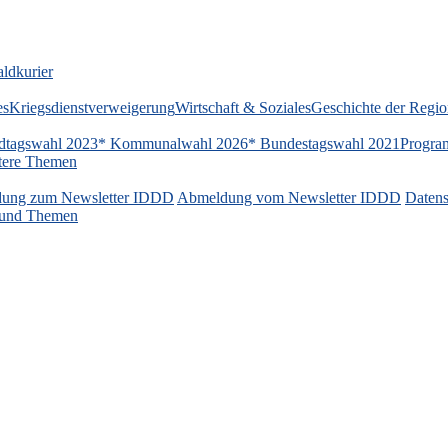
ldkurier
es
Kriegsdienstverweigerung
Wirtschaft & Soziales
Geschichte der Regi
dtagswahl 2023
* Kommunalwahl 2026
* Bundestagswahl 2021
Progra
tere Themen
ung zum Newsletter IDDD
Abmeldung vom Newsletter IDDD
Datens
n und Themen