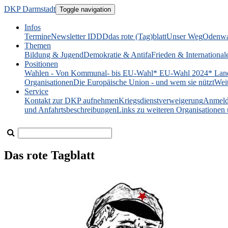
DKP Darmstadt
Toggle navigation
Infos
Termine
Newsletter IDDD
das rote (Tag)blatt
Unser Weg
Odenwa
Themen
Bildung & Jugend
Demokratie & Antifa
Frieden & International
Positionen
Wahlen - Von Kommunal- bis EU-Wahl
* EU-Wahl 2024
* Lan
Organisationen
Die Europäische Union - und wem sie nützt
Wei
Service
Kontakt zur DKP aufnehmen
Kriegsdienstverweigerung
Anmeld
und Anfahrtsbeschreibungen
Links zu weiteren Organisatione
Das rote Tagblatt