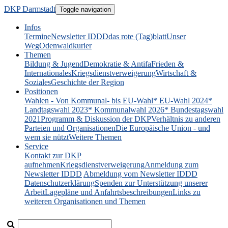
DKP Darmstadt
Toggle navigation
Infos
Termine
Newsletter IDDD
das rote (Tag)blatt
Unser
Weg
Odenwaldkurier
Themen
Bildung & Jugend
Demokratie & Antifa
Frieden &
Internationales
Kriegsdienstverweigerung
Wirtschaft &
Soziales
Geschichte der Region
Positionen
Wahlen - Von Kommunal- bis EU-Wahl
* EU-Wahl 2024
*
Landtagswahl 2023
* Kommunalwahl 2026
* Bundestagswahl
2021
Programm & Diskussion der DKP
Verhältnis zu anderen
Parteien und Organisationen
Die Europäische Union - und
wem sie nützt
Weitere Themen
Service
Kontakt zur DKP
aufnehmen
Kriegsdienstverweigerung
Anmeldung zum
Newsletter IDDD
Abmeldung vom Newsletter IDDD
Datenschutzerklärung
Spenden zur Unterstützung unserer
Arbeit
Lagepläne und Anfahrtsbeschreibungen
Links zu
weiteren Organisationen und Themen