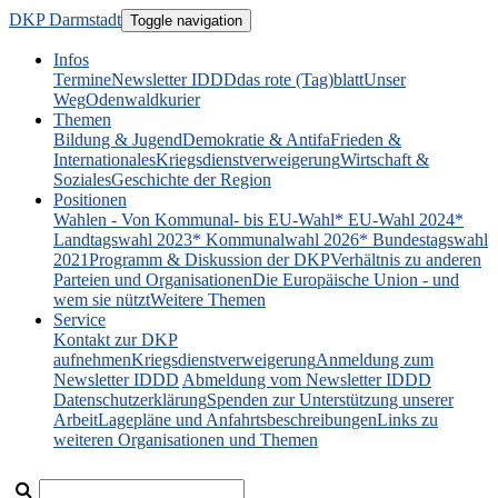
DKP Darmstadt
Toggle navigation
Infos
Termine
Newsletter IDDD
das rote (Tag)blatt
Unser
Weg
Odenwaldkurier
Themen
Bildung & Jugend
Demokratie & Antifa
Frieden &
Internationales
Kriegsdienstverweigerung
Wirtschaft &
Soziales
Geschichte der Region
Positionen
Wahlen - Von Kommunal- bis EU-Wahl
* EU-Wahl 2024
*
Landtagswahl 2023
* Kommunalwahl 2026
* Bundestagswahl
2021
Programm & Diskussion der DKP
Verhältnis zu anderen
Parteien und Organisationen
Die Europäische Union - und
wem sie nützt
Weitere Themen
Service
Kontakt zur DKP
aufnehmen
Kriegsdienstverweigerung
Anmeldung zum
Newsletter IDDD
Abmeldung vom Newsletter IDDD
Datenschutzerklärung
Spenden zur Unterstützung unserer
Arbeit
Lagepläne und Anfahrtsbeschreibungen
Links zu
weiteren Organisationen und Themen