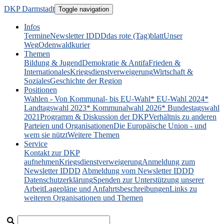
DKP Darmstadt
Toggle navigation
Infos
Termine
Newsletter IDDD
das rote (Tag)blatt
Unser
Weg
Odenwaldkurier
Themen
Bildung & Jugend
Demokratie & Antifa
Frieden &
Internationales
Kriegsdienstverweigerung
Wirtschaft &
Soziales
Geschichte der Region
Positionen
Wahlen - Von Kommunal- bis EU-Wahl
* EU-Wahl 2024
*
Landtagswahl 2023
* Kommunalwahl 2026
* Bundestagswahl
2021
Programm & Diskussion der DKP
Verhältnis zu anderen
Parteien und Organisationen
Die Europäische Union - und
wem sie nützt
Weitere Themen
Service
Kontakt zur DKP
aufnehmen
Kriegsdienstverweigerung
Anmeldung zum
Newsletter IDDD
Abmeldung vom Newsletter IDDD
Datenschutzerklärung
Spenden zur Unterstützung unserer
Arbeit
Lagepläne und Anfahrtsbeschreibungen
Links zu
weiteren Organisationen und Themen