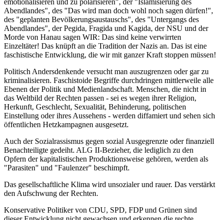
emotionalisieren und zu polarisieren", der "Islamisierung des
Abendlandes", des "Das wird man doch wohl noch sagen dürfen!",
des "geplanten Bevölkerungsaustauschs", des "Untergangs des
Abendlandes", der Pegida, Fragida und Kagida, der NSU und der
Morde von Hanau sagen WIR: Das sind keine verwirrten
Einzeltäter! Das knüpft an die Tradition der Nazis an. Das ist eine
faschistische Entwicklung, die wir mit ganzer Kraft stoppen müssen!
Politisch Andersdenkende versucht man auszugrenzen oder gar zu
kriminalisieren. Faschistoide Begriffe durchdringen mittlerweile alle
Ebenen der Politik und Medienlandschaft. Menschen, die nicht in
das Weltbild der Rechten passen - sei es wegen ihrer Religion,
Herkunft, Geschlecht, Sexualität, Behinderung, politischen
Einstellung oder ihres Aussehens - werden diffamiert und sehen sich
öffentlichen Hetzkampagnen ausgesetzt.
Auch der Sozialrassismus gegen sozial Ausgegrenzte oder finanziell
Benachteiligte gedeiht. ALG II-Bezieher, die lediglich zu den
Opfern der kapitalistischen Produktionsweise gehören, werden als
"Parasiten" und "Faulenzer" beschimpft.
Das gesellschaftliche Klima wird unsozialer und rauer. Das verstärkt
den Aufschwung der Rechten.
Konservative Politiker von CDU, SPD, FDP und Grünen sind
dieser Entwicklung nicht gewachsen und erkennen die rechte