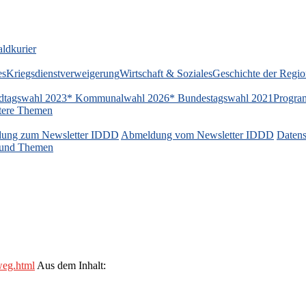
ldkurier
es
Kriegsdienstverweigerung
Wirtschaft & Soziales
Geschichte der Regi
dtagswahl 2023
* Kommunalwahl 2026
* Bundestagswahl 2021
Progra
tere Themen
ung zum Newsletter IDDD
Abmeldung vom Newsletter IDDD
Datens
n und Themen
weg.html
Aus dem Inhalt: