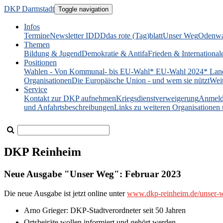
DKP Darmstadt
Toggle navigation
Infos
Termine
Newsletter IDDD
das rote (Tag)blatt
Unser Weg
Odenwa
Themen
Bildung & Jugend
Demokratie & Antifa
Frieden & International
Positionen
Wahlen - Von Kommunal- bis EU-Wahl
* EU-Wahl 2024
* Lan
Organisationen
Die Europäische Union - und wem sie nützt
Wei
Service
Kontakt zur DKP aufnehmen
Kriegsdienstverweigerung
Anmeld
und Anfahrtsbeschreibungen
Links zu weiteren Organisatione
DKP Reinheim
Neue Ausgabe "Unser Weg": Februar 2023
Die neue Ausgabe ist jetzt online unter
www.dkp-reinheim.de/unser-
Arno Grieger: DKP-Stadtverordneter seit 50 Jahren
Ortsbeiräte wollen informiert und gehört werden