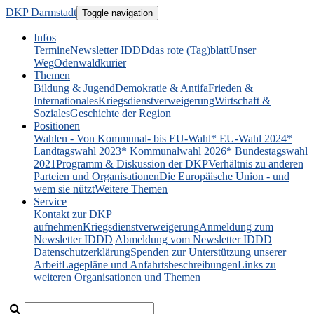
DKP Darmstadt
Toggle navigation
Infos
Termine
Newsletter IDDD
das rote (Tag)blatt
Unser
Weg
Odenwaldkurier
Themen
Bildung & Jugend
Demokratie & Antifa
Frieden &
Internationales
Kriegsdienstverweigerung
Wirtschaft &
Soziales
Geschichte der Region
Positionen
Wahlen - Von Kommunal- bis EU-Wahl
* EU-Wahl 2024
*
Landtagswahl 2023
* Kommunalwahl 2026
* Bundestagswahl
2021
Programm & Diskussion der DKP
Verhältnis zu anderen
Parteien und Organisationen
Die Europäische Union - und
wem sie nützt
Weitere Themen
Service
Kontakt zur DKP
aufnehmen
Kriegsdienstverweigerung
Anmeldung zum
Newsletter IDDD
Abmeldung vom Newsletter IDDD
Datenschutzerklärung
Spenden zur Unterstützung unserer
Arbeit
Lagepläne und Anfahrtsbeschreibungen
Links zu
weiteren Organisationen und Themen